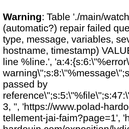
Warning
: Table './main/watc
(automatic?) repair failed q
type, message, variables, sever
hostname, timestamp) VALUES
line %line.', 'a:4:{s:6:\"%error\
warning\";s:8:\"%message\";s
passed by
reference\";s:5:\"%file\";s:47
3, '', 'https://www.polad-hard
tellement-jai-faim?page=1', '