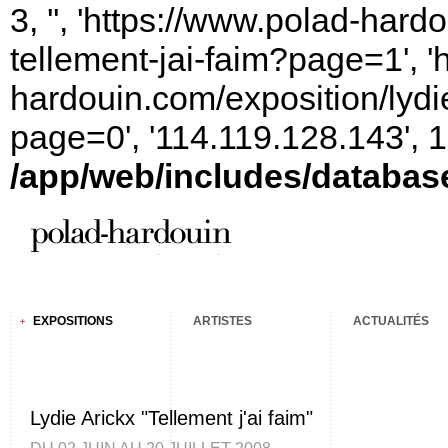
3, '', 'https://www.polad-hard
tellement-jai-faim?page=1', '
hardouin.com/exposition/lydie
page=0', '114.119.128.143', 
/app/web/includes/databas
EXPOSITIONS
ARTISTES
ACTUALITÉS
Lydie Arickx "Tellement j'ai faim"