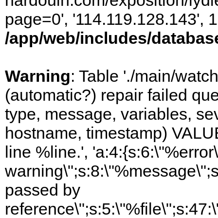
hardouin.com/exposition/lydie
page=0', '114.119.128.143', 
/app/web/includes/databas
Warning
: Table './main/watc
(automatic?) repair failed q
type, message, variables, sever
hostname, timestamp) VALUES
line %line.', 'a:4:{s:6:\"%error\
warning\";s:8:\"%message\";s
passed by
reference\";s:5:\"%file\";s:47