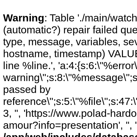
Warning
: Table './main/watc
(automatic?) repair failed q
type, message, variables, sever
hostname, timestamp) VALUES
line %line.', 'a:4:{s:6:\"%error\
warning\";s:8:\"%message\";s
passed by
reference\";s:5:\"%file\";s:47
3, '', 'https://www.polad-hard
amour?info=presentation', ''