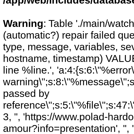
/app/web/includes/databas
Warning
: Table './main/watc
(automatic?) repair failed q
type, message, variables, sever
hostname, timestamp) VALUES
line %line.', 'a:4:{s:6:\"%error\
warning\";s:8:\"%message\";s
passed by
reference\";s:5:\"%file\";s:47
3, '', 'https://www.polad-hard
amour?info=presentation', ''